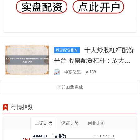
十大炒股杠杆配资
股票配资排名
平台 股票配资杠杆：放大收
益，风险几何？
中联亿配
138
全部加载完成
行情指数
上证走势
深证走势
创业走势