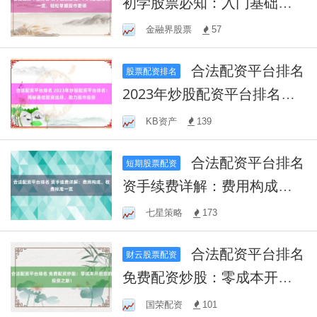
初学股票必知：入门基础知
识一览，轻松掌握股市要领
金融界股票
57
合法配资平台排名
股票配资排名
2023年炒股配资平台排名：
揭秘最佳配资选择，助力股
KB资产
139
市投资
合法配资平台排名
短期股票配资
资手续费详解：费用构成、
收费标准一览
七星策略
173
合法配资平台排名
财云股票配资
免费配资炒股：零成本开启
您的投资之旅！
国荣配资
101