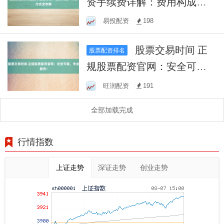
资手续费详解：费用构成、
计算方式全攻略
易投配资
198
股票交易时间 正
股票配资排名
规股票配资官网：安全可
靠，专业服务！
旺润配资
191
全部加载完成
行情指数
上证走势
深证走势
创业走势