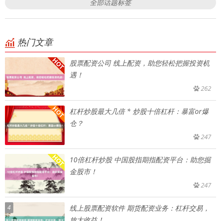
全部话题标签
热门文章
股票配资公司 线上配资，助您轻松把握投资机
遇！
262
杠杆炒股最大几倍 * 炒股十倍杠杆：暴富or爆
仓？
247
10倍杠杆炒股 中国股指期指配资平台：助您掘
金股市！
247
4
线上股票配资软件 期货配资业务：杠杆交易，
放大收益！