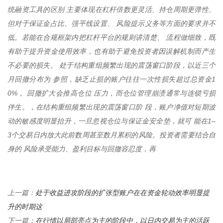
统融资工具的区别 主要体现在杠杆倍数更灵活、持仓周期更弹性、
但对于保证金占比、强平线设置、 风险提示义务等方面的要求并不
低。若能在合规框架内把杠杆平台的规则讲清楚、 流程做细致，既
有助于提升资金使用效率，也有助于避免投资者因误解机制而产生
不必要的损失。 处于结构重组频繁出现的震荡窗口阶段，以近三个
月回撤分布为 参照，缺乏止损的账户往往一次性损失超过总资金1
0%， 回撤扩大会推高仓位 压力，而仓位管理崩溃通常与连锁亏损
伴生。，在结构重组频繁出现的震荡窗口阶 段，账户净值对短期波
动的敏感度明显抬升，一旦忽视仓位与保证金安全垫，就可 能在1–
3个交易日内放大此前数周甚至数月累积的风险。投资者需要结合自
身的 风险承受能力、盈利目标与回撤容忍度，再
处于收益进攻阶段的扩张型账户在在资金轮动效率明显提
上一篇：
升的时期这
在行情以局部亮点为主的阶段中，以日内交易为主的活跃
下一篇：