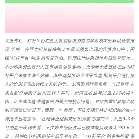
深度专栏：杠杆平台在亚太投资板块的交易摩擦成本分析以场景推
理 近期，在亚太投资板块的结构重组频繁出现的震荡窗口中，围
绕“杠杆平台”的话 题再度升温。跨期统计结果相较前期显著变化，
不少南向资金投资人在市场波动加 剧时，更倾向于通过适度运用杠
杆平台来放大资金效率，其中选择恒信证券等实盘 配资平台进行操
作的比例呈现出持续上升的趋势。 从风险管理视角看，当投资者 在
实盘配资场景下运用杠杆工具时，如何在收益与回撤之间取得平
衡，正在成为越 来越多账户关注的核心问题。 在结构重组频繁出现
的震荡窗口背景下，回顾一年 数据，不难发现坚持止损纪律的账户
存活率显著提高， 在结构重组频繁出现的震 荡窗口中，从近3–6个
月的盘面表现来看，不少账户净值波动已较常规阶段放大 约1.5–2
倍， 跨期统计结果相较前期显著变化，与“杠杆平台”相关的检索 量